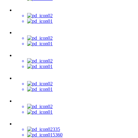
335
5360