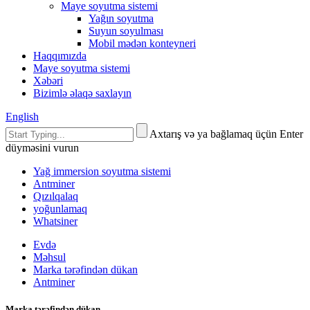
Maye soyutma sistemi
Yağın soyutma
Suyun soyulması
Mobil mədən konteyneri
Haqqımızda
Maye soyutma sistemi
Xəbəri
Bizimlə əlaqə saxlayın
English
Axtarış və ya bağlamaq üçün Enter
düyməsini vurun
Yağ immersion soyutma sistemi
Antminer
Qızılqalaq
yoğunlamaq
Whatsiner
Evdə
Məhsul
Marka tərəfindən dükan
Antminer
Marka tərəfindən dükan