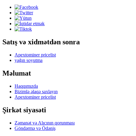
Satış və xidmətdən sonra
Apextominer pricelist
yağın soyutma
Məlumat
Haqqımızda
Bizimlə əlaqə saxlayın
Apextominer pricelist
Şirkət siyasəti
Zəmanət və Alıcının qorunması
Göndərmə və Ödəniş