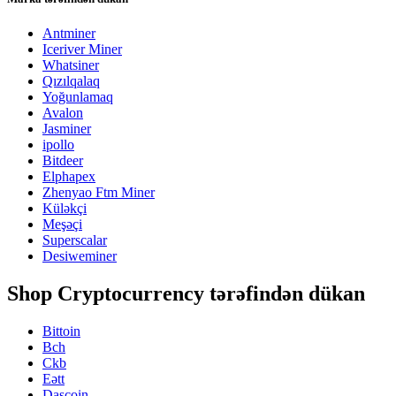
Antminer
Iceriver Miner
Whatsiner
Qızılqalaq
Yoğunlamaq
Avalon
Jasminer
ipollo
Bitdeer
Elphapex
Zhenyao Ftm Miner
Küləkçi
Meşəçi
Superscalar
Desiweminer
Shop Cryptocurrency tərəfindən dükan
Bittoin
Bch
Ckb
Eətt
Daşcoin