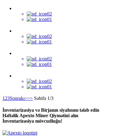
1
2
3
Sonrakı>
>>
Səhifə 1/3
İnventarizasiya və Birjanın siyahısını tələb edin
Həftəlik Apexto Miner Qiymətini alın
İnventarizasiya mövcudluğu!