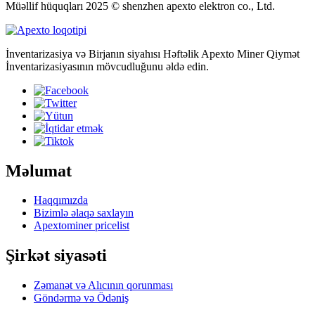
Müəllif hüquqları 2025 © shenzhen apexto elektron co., Ltd.
İnventarizasiya və Birjanın siyahısı Həftəlik Apexto Miner Qiymət
İnventarizasiyasının mövcudluğunu əldə edin.
Məlumat
Haqqımızda
Bizimlə əlaqə saxlayın
Apextominer pricelist
Şirkət siyasəti
Zəmanət və Alıcının qorunması
Göndərmə və Ödəniş