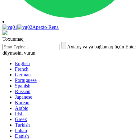
Apexto-Rena
Toxunmaq
Axtarış və ya bağlamaq üçün Enter
düyməsini vurun
English
French
German
Portuguese
Spanish
Russian
Japanese
Korean
Arabic
Irish
Greek
Turkish
Italian
Danish