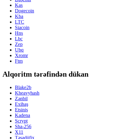
Kas
Dogecoin
Kba
LTC
Siacoin
Hns
Lbc
Zep
Ubq
Xromr
Ftm
Alqoritm tərəfindən dükan
Blake2b
Kheavyhash
Zənbil
Exihaş
Etsiniş
Kadena
Scrypt
Sha-256
X11
Təsadüfix