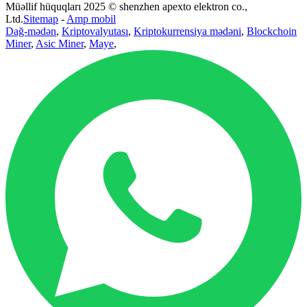
Müəllif hüquqları 2025 © shenzhen apexto elektron co.,
Ltd.
Sitemap
-
Amp mobil
Dağ-mədən
,
Kriptovalyutası
,
Kriptokurrensiya mədəni
,
Blockchoin
Miner
,
Asic Miner
,
Maye
,