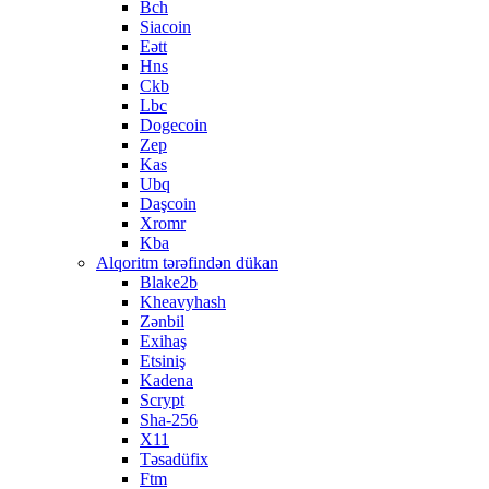
Bch
Siacoin
Eətt
Hns
Ckb
Lbc
Dogecoin
Zep
Kas
Ubq
Daşcoin
Xromr
Kba
Alqoritm tərəfindən dükan
Blake2b
Kheavyhash
Zənbil
Exihaş
Etsiniş
Kadena
Scrypt
Sha-256
X11
Təsadüfix
Ftm