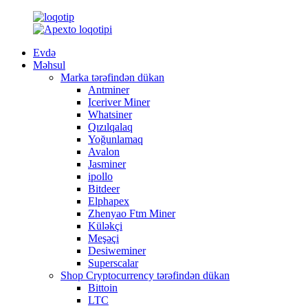
Evdə
Məhsul
Marka tərəfindən dükan
Antminer
Iceriver Miner
Whatsiner
Qızılqalaq
Yoğunlamaq
Avalon
Jasminer
ipollo
Bitdeer
Elphapex
Zhenyao Ftm Miner
Küləkçi
Meşəçi
Desiweminer
Superscalar
Shop Cryptocurrency tərəfindən dükan
Bittoin
LTC