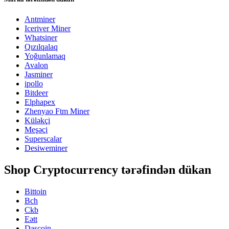
Antminer
Iceriver Miner
Whatsiner
Qızılqalaq
Yoğunlamaq
Avalon
Jasminer
ipollo
Bitdeer
Elphapex
Zhenyao Ftm Miner
Küləkçi
Meşəçi
Superscalar
Desiweminer
Shop Cryptocurrency tərəfindən dükan
Bittoin
Bch
Ckb
Eətt
Daşcoin