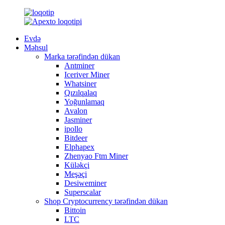
Evdə
Məhsul
Marka tərəfindən dükan
Antminer
Iceriver Miner
Whatsiner
Qızılqalaq
Yoğunlamaq
Avalon
Jasminer
ipollo
Bitdeer
Elphapex
Zhenyao Ftm Miner
Küləkçi
Meşəçi
Desiweminer
Superscalar
Shop Cryptocurrency tərəfindən dükan
Bittoin
LTC