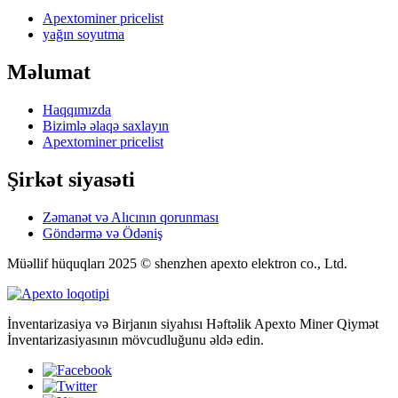
Apextominer pricelist
yağın soyutma
Məlumat
Haqqımızda
Bizimlə əlaqə saxlayın
Apextominer pricelist
Şirkət siyasəti
Zəmanət və Alıcının qorunması
Göndərmə və Ödəniş
Müəllif hüquqları 2025 © shenzhen apexto elektron co., Ltd.
İnventarizasiya və Birjanın siyahısı Həftəlik Apexto Miner Qiymət
İnventarizasiyasının mövcudluğunu əldə edin.