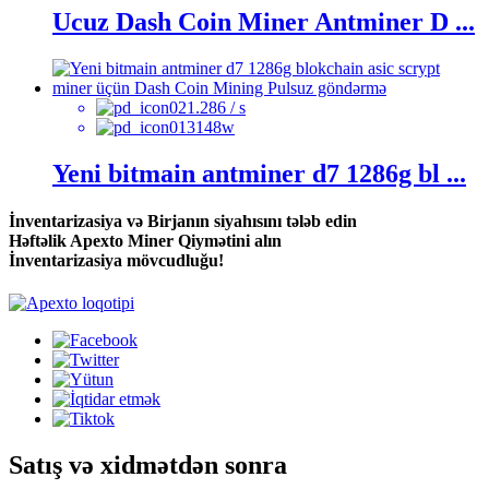
Ucuz Dash Coin Miner Antminer D ...
1.286 / s
3148w
Yeni bitmain antminer d7 1286g bl ...
İnventarizasiya və Birjanın siyahısını tələb edin
Həftəlik Apexto Miner Qiymətini alın
İnventarizasiya mövcudluğu!
Satış və xidmətdən sonra