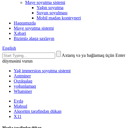
Maye soyutma sistemi
Yağın soyutma
Suyun soyulması
Mobil mədən konteyneri
Haqqımızda
Maye soyutma sistemi
Xəbəri
Bizimlə əlaqə saxlayın
English
Axtarış və ya bağlamaq üçün Enter
düyməsini vurun
Yağ immersion soyutma sistemi
Antminer
Qızılqalaq
yoğunlamaq
Whatsiner
Evdə
Məhsul
Alqoritm tərəfindən dükan
X11
Marka tərəfindən dükan