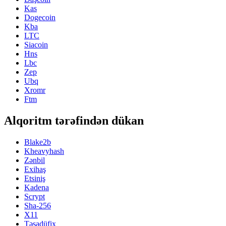
Kas
Dogecoin
Kba
LTC
Siacoin
Hns
Lbc
Zep
Ubq
Xromr
Ftm
Alqoritm tərəfindən dükan
Blake2b
Kheavyhash
Zənbil
Exihaş
Etsiniş
Kadena
Scrypt
Sha-256
X11
Təsadüfix