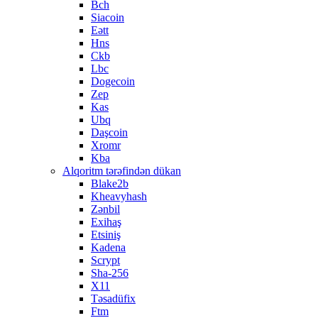
Bch
Siacoin
Eətt
Hns
Ckb
Lbc
Dogecoin
Zep
Kas
Ubq
Daşcoin
Xromr
Kba
Alqoritm tərəfindən dükan
Blake2b
Kheavyhash
Zənbil
Exihaş
Etsiniş
Kadena
Scrypt
Sha-256
X11
Təsadüfix
Ftm