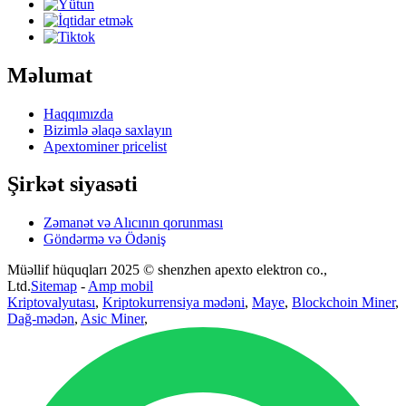
Məlumat
Haqqımızda
Bizimlə əlaqə saxlayın
Apextominer pricelist
Şirkət siyasəti
Zəmanət və Alıcının qorunması
Göndərmə və Ödəniş
Müəllif hüquqları 2025 © shenzhen apexto elektron co.,
Ltd.
Sitemap
-
Amp mobil
Kriptovalyutası
,
Kriptokurrensiya mədəni
,
Maye
,
Blockchoin Miner
,
Dağ-mədən
,
Asic Miner
,