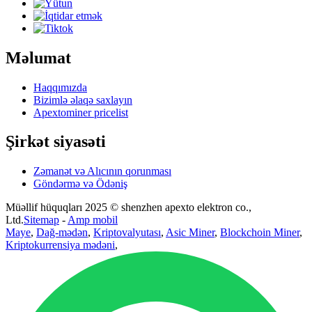
Məlumat
Haqqımızda
Bizimlə əlaqə saxlayın
Apextominer pricelist
Şirkət siyasəti
Zəmanət və Alıcının qorunması
Göndərmə və Ödəniş
Müəllif hüquqları 2025 © shenzhen apexto elektron co.,
Ltd.
Sitemap
-
Amp mobil
Maye
,
Dağ-mədən
,
Kriptovalyutası
,
Asic Miner
,
Blockchoin Miner
,
Kriptokurrensiya mədəni
,