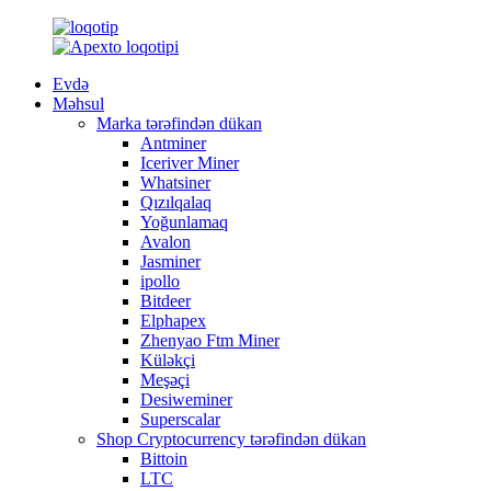
Evdə
Məhsul
Marka tərəfindən dükan
Antminer
Iceriver Miner
Whatsiner
Qızılqalaq
Yoğunlamaq
Avalon
Jasminer
ipollo
Bitdeer
Elphapex
Zhenyao Ftm Miner
Küləkçi
Meşəçi
Desiweminer
Superscalar
Shop Cryptocurrency tərəfindən dükan
Bittoin
LTC