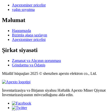
Apextominer pricelist
yağın soyutma
Məlumat
Haqqımızda
Bizimlə əlaqə saxlayın
Apextominer pricelist
Şirkət siyasəti
Zəmanət və Alıcının qorunması
Göndərmə və Ödəniş
Müəllif hüquqları 2025 © shenzhen apexto elektron co., Ltd.
İnventarizasiya və Birjanın siyahısı Həftəlik Apexto Miner Qiymət
İnventarizasiyasının mövcudluğunu əldə edin.