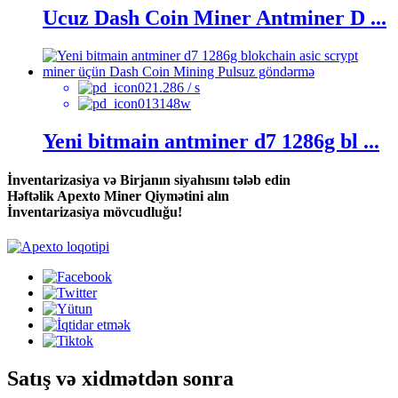
Ucuz Dash Coin Miner Antminer D ...
1.286 / s
3148w
Yeni bitmain antminer d7 1286g bl ...
İnventarizasiya və Birjanın siyahısını tələb edin
Həftəlik Apexto Miner Qiymətini alın
İnventarizasiya mövcudluğu!
Satış və xidmətdən sonra