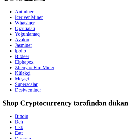
Antminer
Iceriver Miner
Whatsiner
Qızılqalaq
Yoğunlamaq
Avalon
Jasminer
ipollo
Bitdeer
Elphapex
Zhenyao Ftm Miner
Küləkçi
Meşəçi
Superscalar
Desiweminer
Shop Cryptocurrency tərəfindən dükan
Bittoin
Bch
Ckb
Eətt
Daşcoin