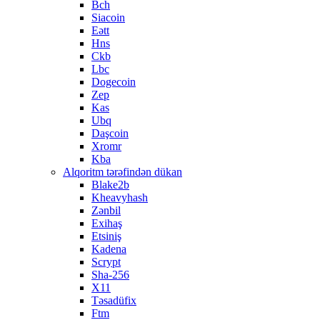
Bch
Siacoin
Eətt
Hns
Ckb
Lbc
Dogecoin
Zep
Kas
Ubq
Daşcoin
Xromr
Kba
Alqoritm tərəfindən dükan
Blake2b
Kheavyhash
Zənbil
Exihaş
Etsiniş
Kadena
Scrypt
Sha-256
X11
Təsadüfix
Ftm