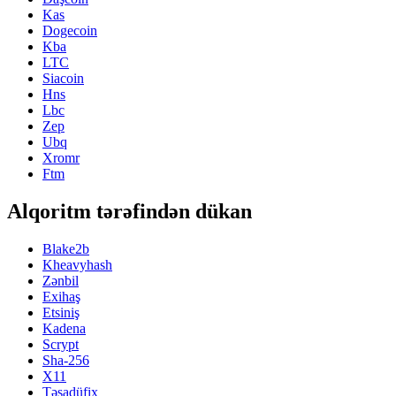
Kas
Dogecoin
Kba
LTC
Siacoin
Hns
Lbc
Zep
Ubq
Xromr
Ftm
Alqoritm tərəfindən dükan
Blake2b
Kheavyhash
Zənbil
Exihaş
Etsiniş
Kadena
Scrypt
Sha-256
X11
Təsadüfix