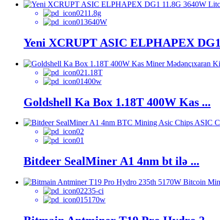
11.8g
3640W
Yeni XCRUPT ASIC ELPHAPEX DG1 1
1.18T
400w
Goldshell Ka Box 1.18T 400W Kas ...
Bitdeer SealMiner A1 4nm bt ilə ...
235-ci
5170w