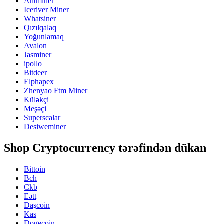
Antminer
Iceriver Miner
Whatsiner
Qızılqalaq
Yoğunlamaq
Avalon
Jasminer
ipollo
Bitdeer
Elphapex
Zhenyao Ftm Miner
Küləkçi
Meşəçi
Superscalar
Desiweminer
Shop Cryptocurrency tərəfindən dükan
Bittoin
Bch
Ckb
Eətt
Daşcoin
Kas
Dogecoin