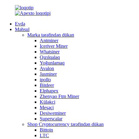
Evdə
Məhsul
Marka tərəfindən dükan
Antminer
Iceriver Miner
Whatsiner
Qızılqalaq
Yoğunlamaq
Avalon
Jasminer
ipollo
Bitdeer
Elphapex
Zhenyao Ftm Miner
Küləkçi
Meşəçi
Desiweminer
Superscalar
Shop Cryptocurrency tərəfindən dükan
Bittoin
LTC