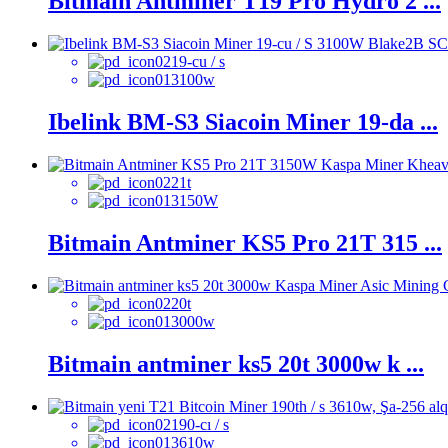
Bitmain Antminer T19 Pro Hydro 2 ...
19-cu / s
3100w
Ibelink BM-S3 Siacoin Miner 19-da ...
21t
3150W
Bitmain Antminer KS5 Pro 21T 315 ...
20t
3000w
Bitmain antminer ks5 20t 3000w k ...
190-cı / s
3610w