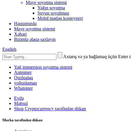
Maye soyutma sistemi
Yağın soyutma
Suyun soyulması
Mobil mədən konteyneri
Haqqımızda
Maye soyutma sistemi
Xəbəri
Bizimlə əlaqə saxlayın
English
Axtarış və ya bağlamaq üçün Enter 
Yağ immersion soyutma sistemi
Antminer
Qızılqalaq
yoğunlamaq
Whatsiner
Evdə
Məhsul
Shop Cryptocurrency tərəfindən dükan
Marka tərəfindən dükan