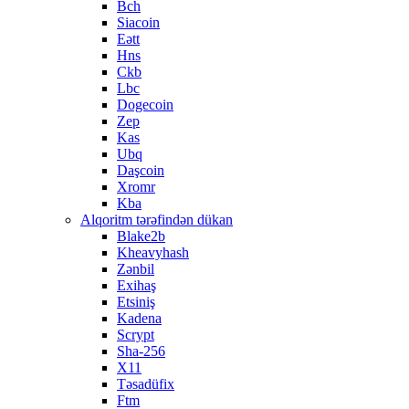
Bch
Siacoin
Eətt
Hns
Ckb
Lbc
Dogecoin
Zep
Kas
Ubq
Daşcoin
Xromr
Kba
Alqoritm tərəfindən dükan
Blake2b
Kheavyhash
Zənbil
Exihaş
Etsiniş
Kadena
Scrypt
Sha-256
X11
Təsadüfix
Ftm