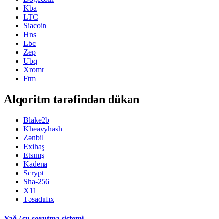
Kba
LTC
Siacoin
Hns
Lbc
Zep
Ubq
Xromr
Ftm
Alqoritm tərəfindən dükan
Blake2b
Kheavyhash
Zənbil
Exihaş
Etsiniş
Kadena
Scrypt
Sha-256
X11
Təsadüfix
Yağ / su soyutma sistemi