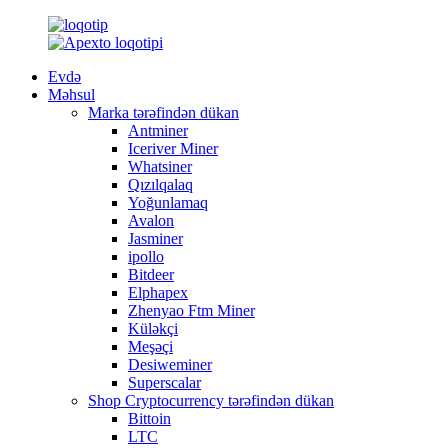
Evdə
Məhsul
Marka tərəfindən dükan
Antminer
Iceriver Miner
Whatsiner
Qızılqalaq
Yoğunlamaq
Avalon
Jasminer
ipollo
Bitdeer
Elphapex
Zhenyao Ftm Miner
Küləkçi
Meşəçi
Desiweminer
Superscalar
Shop Cryptocurrency tərəfindən dükan
Bittoin
LTC