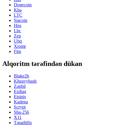
Dogecoin
Kba
LTC
Siacoin
Hns
Lbc
Zep
Ubq
Xromr
Ftm
Alqoritm tərəfindən dükan
Blake2b
Kheavyhash
Zənbil
Exihaş
Etsiniş
Kadena
Scrypt
Sha-256
X11
Təsadüfix