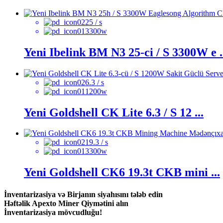
25 / s
3300w
Yeni Ibelink BM N3 25-ci / S 3300W e .
6.3 / s
1200w
Yeni Goldshell CK Lite 6.3 / S 12 ...
19.3 / s
3300w
Yeni Goldshell CK6 19.3t CKB mini ...
İnventarizasiya və Birjanın siyahısını tələb edin
Həftəlik Apexto Miner Qiymətini alın
İnventarizasiya mövcudluğu!