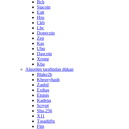
Bch
Siacoin
Eətt
Hns
Ckb
Lbc
Dogecoin
Zep
Kas
Ubq
Daşcoin
Xromr
Kba
Alqoritm tərəfindən dükan
Blake2b
Kheavyhash
Zənbil
Exihaş
Etsiniş
Kadena
Scrypt
Sha-256
X11
Təsadüfix
Ftm