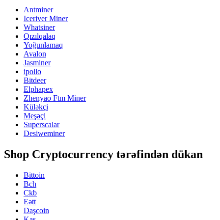
Antminer
Iceriver Miner
Whatsiner
Qızılqalaq
Yoğunlamaq
Avalon
Jasminer
ipollo
Bitdeer
Elphapex
Zhenyao Ftm Miner
Küləkçi
Meşəçi
Superscalar
Desiweminer
Shop Cryptocurrency tərəfindən dükan
Bittoin
Bch
Ckb
Eətt
Daşcoin
Kas