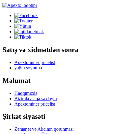
Satış və xidmətdən sonra
Apextominer pricelist
yağın soyutma
Məlumat
Haqqımızda
Bizimlə əlaqə saxlayın
Apextominer pricelist
Şirkət siyasəti
Zəmanət və Alıcının qorunması