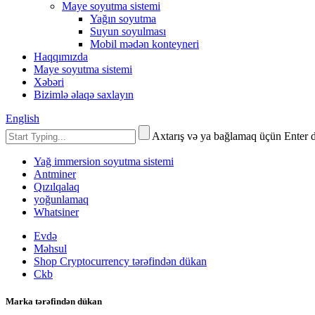
Maye soyutma sistemi
Yağın soyutma
Suyun soyulması
Mobil mədən konteyneri
Haqqımızda
Maye soyutma sistemi
Xəbəri
Bizimlə əlaqə saxlayın
English
Axtarış və ya bağlamaq üçün Enter 
Yağ immersion soyutma sistemi
Antminer
Qızılqalaq
yoğunlamaq
Whatsiner
Evdə
Məhsul
Shop Cryptocurrency tərəfindən dükan
Ckb
Marka tərəfindən dükan