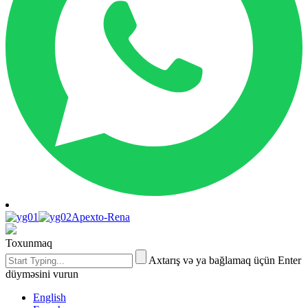
Apexto-Rena
Toxunmaq
Axtarış və ya bağlamaq üçün Enter
düyməsini vurun
English