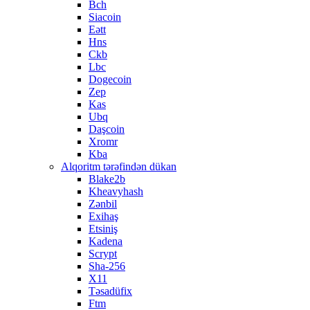
Bch
Siacoin
Eətt
Hns
Ckb
Lbc
Dogecoin
Zep
Kas
Ubq
Daşcoin
Xromr
Kba
Alqoritm tərəfindən dükan
Blake2b
Kheavyhash
Zənbil
Exihaş
Etsiniş
Kadena
Scrypt
Sha-256
X11
Təsadüfix
Ftm