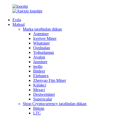
Evdə
Məhsul
Marka tərəfindən dükan
Antminer
Iceriver Miner
Whatsiner
Qızılqalaq
Yoğunlamaq
Avalon
Jasminer
ipollo
Bitdeer
Elphapex
Zhenyao Ftm Miner
Küləkçi
Meşəçi
Desiweminer
Superscalar
Shop Cryptocurrency tərəfindən dükan
Bittoin
LTC