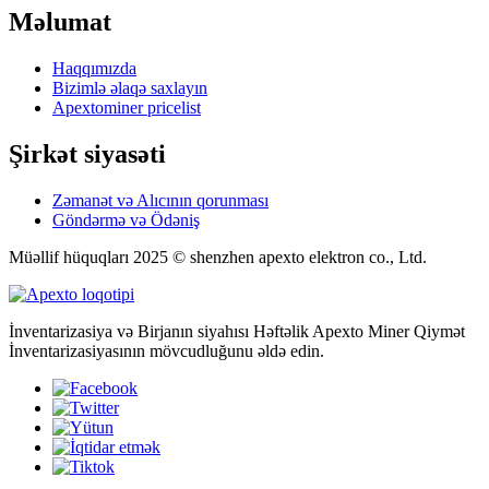
Məlumat
Haqqımızda
Bizimlə əlaqə saxlayın
Apextominer pricelist
Şirkət siyasəti
Zəmanət və Alıcının qorunması
Göndərmə və Ödəniş
Müəllif hüquqları 2025 © shenzhen apexto elektron co., Ltd.
İnventarizasiya və Birjanın siyahısı Həftəlik Apexto Miner Qiymət
İnventarizasiyasının mövcudluğunu əldə edin.