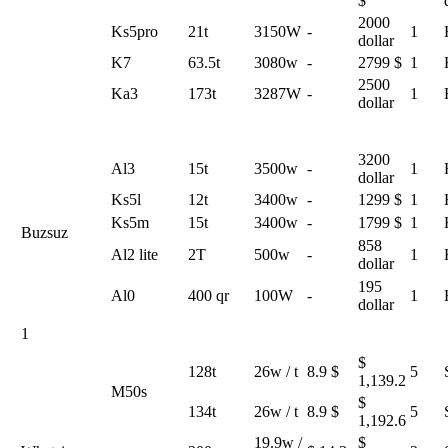
$
2000
Ks5pro
21t
3150W
-
1
dollar
K7
63.5t
3080w
-
2799 $
1
2500
Ka3
173t
3287W
-
1
dollar
3200
Al3
15t
3500w
-
1
dollar
Ks5l
12t
3400w
-
1299 $
1
Ks5m
15t
3400w
-
1799 $
1
Buzsuz
858
Al2 lite
2T
500w
-
1
dollar
195
Al0
400 qr
100W
-
1
dollar
1
$
128t
26w / t
8.9 $
5
1,139.2
M50s
$
134t
26w / t
8.9 $
5
1,192.6
19.9w /
$