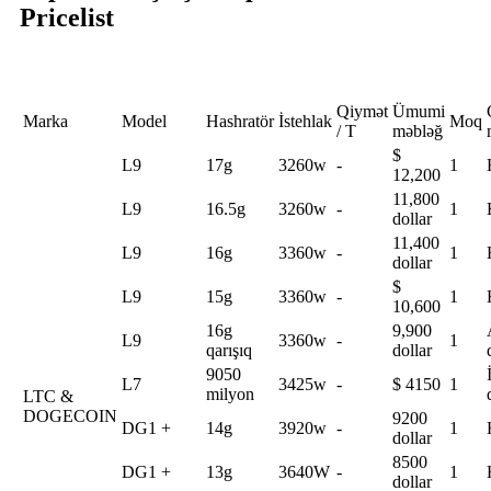
Pricelist
Qiymət
Ümumi
Marka
Model
Hashratör
İstehlak
Moq
/ T
məbləğ
$
L9
17g
3260w
-
1
12,200
11,800
L9
16.5g
3260w
-
1
dollar
11,400
L9
16g
3360w
-
1
dollar
$
L9
15g
3360w
-
1
10,600
16g
9,900
L9
3360w
-
1
qarışıq
dollar
9050
L7
3425w
-
$ 4150
1
milyon
LTC &
DOGECOIN
9200
DG1 +
14g
3920w
-
1
dollar
8500
DG1 +
13g
3640W
-
1
dollar