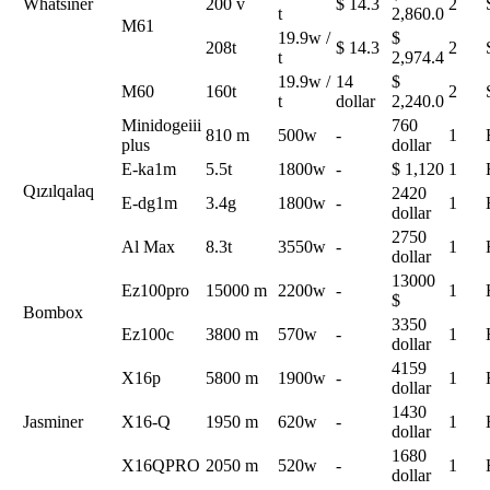
Whatsiner
200 v
$ 14.3
2
t
2,860.0
M61
19.9w /
$
208t
$ 14.3
2
t
2,974.4
19.9w /
14
$
M60
160t
2
t
dollar
2,240.0
Minidogeiii
760
810 m
500w
-
1
plus
dollar
E-ka1m
5.5t
1800w
-
$ 1,120
1
Qızılqalaq
2420
E-dg1m
3.4g
1800w
-
1
dollar
2750
Al Max
8.3t
3550w
-
1
dollar
13000
Ez100pro
15000 m
2200w
-
1
$
Bombox
3350
Ez100c
3800 m
570w
-
1
dollar
4159
X16p
5800 m
1900w
-
1
dollar
1430
Jasminer
X16-Q
1950 m
620w
-
1
dollar
1680
X16QPRO
2050 m
520w
-
1
dollar