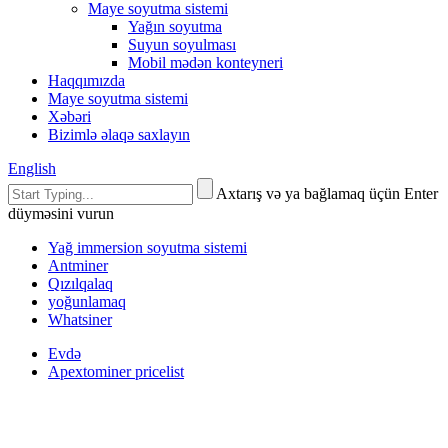
Maye soyutma sistemi
Yağın soyutma
Suyun soyulması
Mobil mədən konteyneri
Haqqımızda
Maye soyutma sistemi
Xəbəri
Bizimlə əlaqə saxlayın
English
Axtarış və ya bağlamaq üçün Enter
düyməsini vurun
Yağ immersion soyutma sistemi
Antminer
Qızılqalaq
yoğunlamaq
Whatsiner
Evdə
Apextominer pricelist