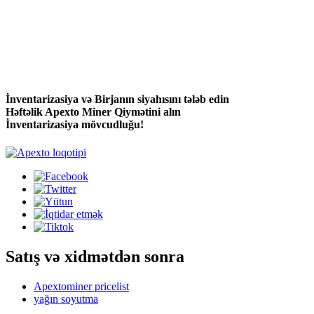
İnventarizasiya və Birjanın siyahısını tələb edin
Həftəlik Apexto Miner Qiymətini alın
İnventarizasiya mövcudluğu!
Satış və xidmətdən sonra
Apextominer pricelist
yağın soyutma