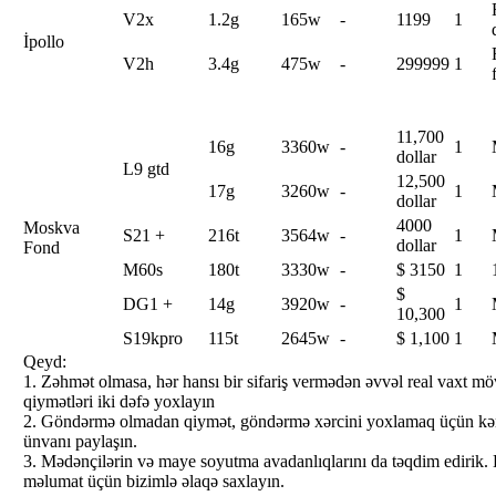
V2x
1.2g
165w
-
1199
1
İpollo
V2h
3.4g
475w
-
299999
1
11,700
16g
3360w
-
1
dollar
L9 gtd
12,500
17g
3260w
-
1
dollar
4000
Moskva
S21 +
216t
3564w
-
1
dollar
Fond
M60s
180t
3330w
-
$ 3150
1
$
DG1 +
14g
3920w
-
1
10,300
S19kpro
115t
2645w
-
$ 1,100
1
Qeyd:
1. Zəhmət olmasa, hər hansı bir sifariş vermədən əvvəl real vaxt m
qiymətləri iki dəfə yoxlayın
2. Göndərmə olmadan qiymət, göndərmə xərcini yoxlamaq üçün kəm
ünvanı paylaşın.
3. Mədənçilərin və maye soyutma avadanlıqlarını da təqdim edirik. 
məlumat üçün bizimlə əlaqə saxlayın.