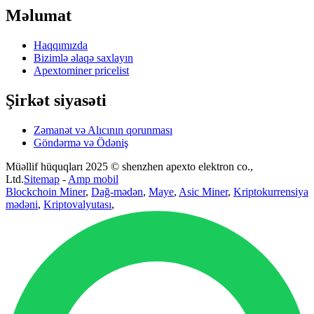
Məlumat
Haqqımızda
Bizimlə əlaqə saxlayın
Apextominer pricelist
Şirkət siyasəti
Zəmanət və Alıcının qorunması
Göndərmə və Ödəniş
Müəllif hüquqları 2025 © shenzhen apexto elektron co.,
Ltd.
Sitemap
-
Amp mobil
Blockchoin Miner
,
Dağ-mədən
,
Maye
,
Asic Miner
,
Kriptokurrensiya
mədəni
,
Kriptovalyutası
,