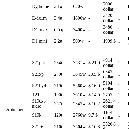
2000
Dg home1
2.1g
620w
-
1
dollar
2420
E-dg1m
3.4g
1800w
-
1
dollar
3480
DG max
6.5 qr
3400w
-
1
dollar
D1 mini
2.2g
500w
-
1999 $
1
4914
S21pro
234t
3531w
$ 21.0
1
dollar
6345
S21xp
270t
3645w
23.5 $
1
dollar
5104
S21hyd
319t
5360w
$ 16.0
1
dollar
T21
190t
3610w
$ 14.5
2755
1
S19exp
2621.4
257t
5345w
$ 10.2
1
hidro
dollar
Antminer
1164
S19k
120t
2760w
9.7 $
1
dollar
3520.8
S21 +
216t
3564w
$ 16.3
1