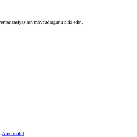
ventarizasiyasının mövcudluğunu əldə edin.
-
Amp mobil