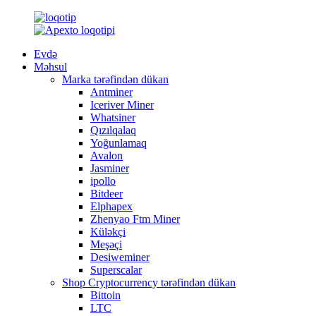
Evdə
Məhsul
Marka tərəfindən dükan
Antminer
Iceriver Miner
Whatsiner
Qızılqalaq
Yoğunlamaq
Avalon
Jasminer
ipollo
Bitdeer
Elphapex
Zhenyao Ftm Miner
Küləkçi
Meşəçi
Desiweminer
Superscalar
Shop Cryptocurrency tərəfindən dükan
Bittoin
LTC