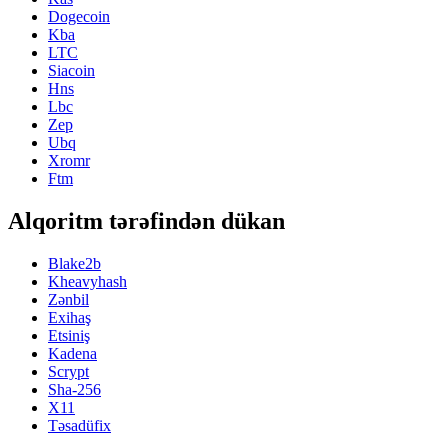
Dogecoin
Kba
LTC
Siacoin
Hns
Lbc
Zep
Ubq
Xromr
Ftm
Alqoritm tərəfindən dükan
Blake2b
Kheavyhash
Zənbil
Exihaş
Etsiniş
Kadena
Scrypt
Sha-256
X11
Təsadüfix