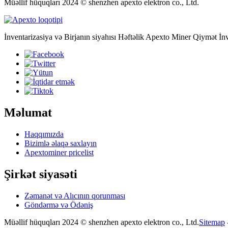
Müəllif hüquqları 2024 © shenzhen apexto elektron co., Ltd.
İnventarizasiya və Birjanın siyahısı Həftəlik Apexto Miner Qiymət İn
Məlumat
Haqqımızda
Bizimlə əlaqə saxlayın
Apextominer pricelist
Şirkət siyasəti
Zəmanət və Alıcının qorunması
Göndərmə və Ödəniş
Müəllif hüquqları 2024 © shenzhen apexto elektron co., Ltd.
Sitemap