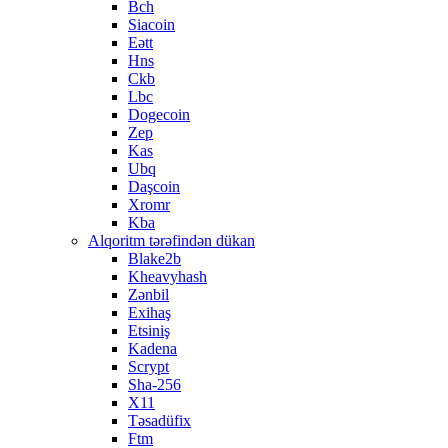
Bch
Siacoin
Eətt
Hns
Ckb
Lbc
Dogecoin
Zep
Kas
Ubq
Daşcoin
Xromr
Kba
Alqoritm tərəfindən dükan
Blake2b
Kheavyhash
Zənbil
Exihaş
Etsiniş
Kadena
Scrypt
Sha-256
X11
Təsadüfix
Ftm