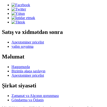
Satış və xidmətdən sonra
Apextominer pricelist
yağın soyutma
Məlumat
Haqqımızda
Bizimlə əlaqə saxlayın
Apextominer pricelist
Şirkət siyasəti
Zəmanət və Alıcının qorunması
Göndərmə və Ödəniş