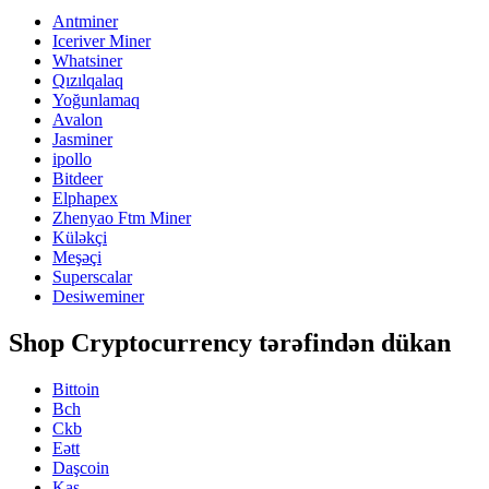
Antminer
Iceriver Miner
Whatsiner
Qızılqalaq
Yoğunlamaq
Avalon
Jasminer
ipollo
Bitdeer
Elphapex
Zhenyao Ftm Miner
Küləkçi
Meşəçi
Superscalar
Desiweminer
Shop Cryptocurrency tərəfindən dükan
Bittoin
Bch
Ckb
Eətt
Daşcoin
Kas