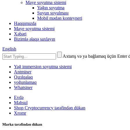
Maye soyutma sistemi
Yağın soyutma
Suyun soyulması
Mobil mədən konteyneri
Haqqımızda
Maye soyutma sistemi
Xəbəri
Bizimlə əlaqə saxlayın
English
Axtarış və ya bağlamaq üçün Enter 
Yağ immersion soyutma sistemi
Antminer
Qızılqalaq
yoğunlamaq
Whatsiner
Evdə
Məhsul
Shop Cryptocurrency tərəfindən dükan
Xromr
Marka tərəfindən dükan