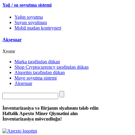
Yağ / su soyutma sistemi
Yağın soyutma
Suyun soyulması
Mobil mədən konteyneri
Aksesuar
Xromr
Marka tərəfindən dükan
Shop Cryptocurrency tərəfindən dükan
Alqoritm tərəfindən dükan
Maye soyutma sistemi
Aksesuar
İnventarizasiya və Birjanın siyahısını tələb edin
Həftəlik Apexto Miner Qiymətini alın
İnventarizasiya mövcudluğu!