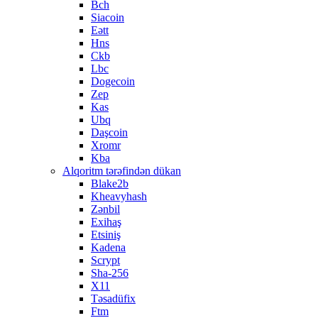
Bch
Siacoin
Eətt
Hns
Ckb
Lbc
Dogecoin
Zep
Kas
Ubq
Daşcoin
Xromr
Kba
Alqoritm tərəfindən dükan
Blake2b
Kheavyhash
Zənbil
Exihaş
Etsiniş
Kadena
Scrypt
Sha-256
X11
Təsadüfix
Ftm