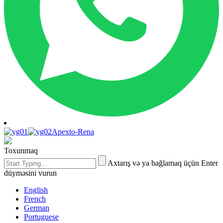
Apexto-Rena
Toxunmaq
Axtarış və ya bağlamaq üçün Enter
düyməsini vurun
English
French
German
Portuguese