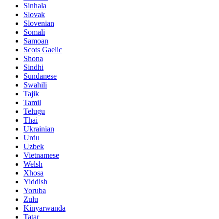
Sinhala
Slovak
Slovenian
Somali
Samoan
Scots Gaelic
Shona
Sindhi
Sundanese
Swahili
Tajik
Tamil
Telugu
Thai
Ukrainian
Urdu
Uzbek
Vietnamese
Welsh
Xhosa
Yiddish
Yoruba
Zulu
Kinyarwanda
Tatar