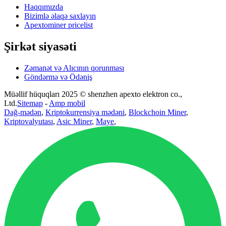
Haqqımızda
Bizimlə əlaqə saxlayın
Apextominer pricelist
Şirkət siyasəti
Zəmanət və Alıcının qorunması
Göndərmə və Ödəniş
Müəllif hüquqları 2025 © shenzhen apexto elektron co.,
Ltd.
Sitemap
-
Amp mobil
Dağ-mədən
,
Kriptokurrensiya mədəni
,
Blockchoin Miner
,
Kriptovalyutası
,
Asic Miner
,
Maye
,