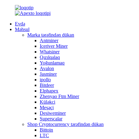
Evdə
Məhsul
Marka tərəfindən dükan
Antminer
Iceriver Miner
Whatsiner
Qızılqalaq
Yoğunlamaq
Avalon
Jasminer
ipollo
Bitdeer
Elphapex
Zhenyao Ftm Miner
Küləkçi
Meşəçi
Desiweminer
Superscalar
Shop Cryptocurrency tərəfindən dükan
Bittoin
LTC