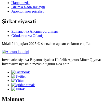
Haqqımızda
Bizimlə əlaqə saxlayın
Apextominer pricelist
Şirkət siyasəti
Zəmanət və Alıcının qorunması
Göndərmə və Ödəniş
Müəllif hüquqları 2025 © shenzhen apexto elektron co., Ltd.
İnventarizasiya və Birjanın siyahısı Həftəlik Apexto Miner Qiymət
İnventarizasiyasının mövcudluğunu əldə edin.
Məlumat