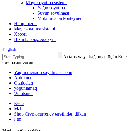
Maye soyutma sistemi
Yağın soyutma
Suyun soyulması
Mobil mədən konteyneri
Haqqımızda
Maye soyutma sistemi
Xəbəri
Bizimlə əlaqə saxlayın
English
Axtarış və ya bağlamaq üçün Enter
düyməsini vurun
Yağ immersion soyutma sistemi
Antminer
Qızılqalaq
yoğunlamaq
Whatsiner
Evdə
Məhsul
Shop Cryptocurrency tərəfindən dükan
Ftm
Marka tərəfindən dükan