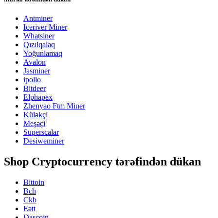
Antminer
Iceriver Miner
Whatsiner
Qızılqalaq
Yoğunlamaq
Avalon
Jasminer
ipollo
Bitdeer
Elphapex
Zhenyao Ftm Miner
Küləkçi
Meşəçi
Superscalar
Desiweminer
Shop Cryptocurrency tərəfindən dükan
Bittoin
Bch
Ckb
Eətt
Daşcoin