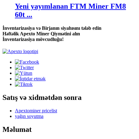
Yeni yayımlanan FTM Miner FM8
60t ...
İnventarizasiya və Birjanın siyahısını tələb edin
Həftəlik Apexto Miner Qiymətini alın
İnventarizasiya mövcudluğu!
Satış və xidmətdən sonra
Apextominer pricelist
yağın soyutma
Məlumat