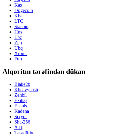
Kas
Dogecoin
Kba
LTC
Siacoin
Hns
Lbc
Zep
Ubq
Xromr
Ftm
Alqoritm tərəfindən dükan
Blake2b
Kheavyhash
Zənbil
Exihaş
Etsiniş
Kadena
Scrypt
Sha-256
X11
Təsadüfix