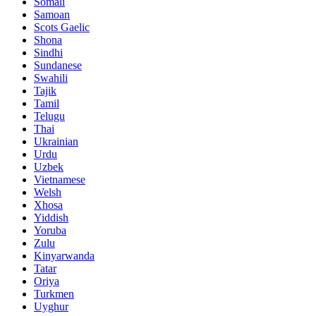
Somali
Samoan
Scots Gaelic
Shona
Sindhi
Sundanese
Swahili
Tajik
Tamil
Telugu
Thai
Ukrainian
Urdu
Uzbek
Vietnamese
Welsh
Xhosa
Yiddish
Yoruba
Zulu
Kinyarwanda
Tatar
Oriya
Turkmen
Uyghur