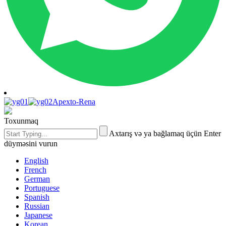
Apexto-Rena
Toxunmaq
Axtarış və ya bağlamaq üçün Enter
düyməsini vurun
English
French
German
Portuguese
Spanish
Russian
Japanese
Korean