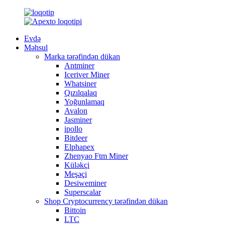
Evdə
Məhsul
Marka tərəfindən dükan
Antminer
Iceriver Miner
Whatsiner
Qızılqalaq
Yoğunlamaq
Avalon
Jasminer
ipollo
Bitdeer
Elphapex
Zhenyao Ftm Miner
Küləkçi
Meşəçi
Desiweminer
Superscalar
Shop Cryptocurrency tərəfindən dükan
Bittoin
LTC