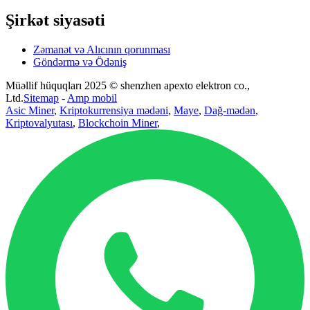
Şirkət siyasəti
Zəmanət və Alıcının qorunması
Göndərmə və Ödəniş
Müəllif hüquqları 2025 © shenzhen apexto elektron co.,
Ltd.
Sitemap
-
Amp mobil
Asic Miner
,
Kriptokurrensiya mədəni
,
Maye
,
Dağ-mədən
,
Kriptovalyutası
,
Blockchoin Miner
,