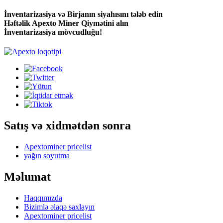
İnventarizasiya və Birjanın siyahısını tələb edin
Həftəlik Apexto Miner Qiymətini alın
İnventarizasiya mövcudluğu!
Satış və xidmətdən sonra
Apextominer pricelist
yağın soyutma
Məlumat
Haqqımızda
Bizimlə əlaqə saxlayın
Apextominer pricelist