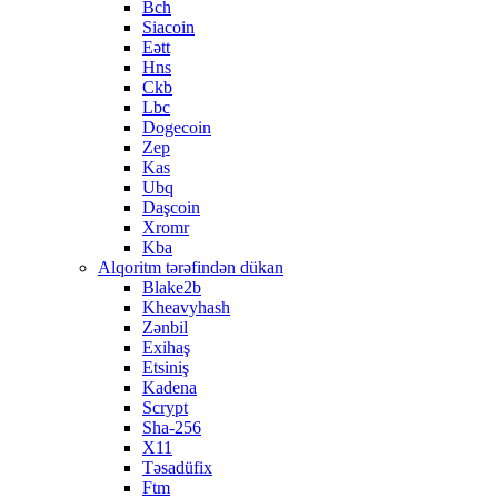
Bch
Siacoin
Eətt
Hns
Ckb
Lbc
Dogecoin
Zep
Kas
Ubq
Daşcoin
Xromr
Kba
Alqoritm tərəfindən dükan
Blake2b
Kheavyhash
Zənbil
Exihaş
Etsiniş
Kadena
Scrypt
Sha-256
X11
Təsadüfix
Ftm