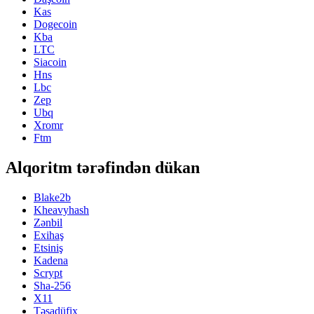
Kas
Dogecoin
Kba
LTC
Siacoin
Hns
Lbc
Zep
Ubq
Xromr
Ftm
Alqoritm tərəfindən dükan
Blake2b
Kheavyhash
Zənbil
Exihaş
Etsiniş
Kadena
Scrypt
Sha-256
X11
Təsadüfix