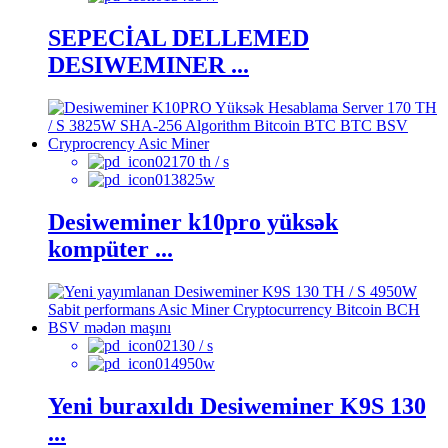
SEPECİAL DELLEMED
DESIWEMINER ...
170 th / s
3825w
Desiweminer k10pro yüksək
kompüter ...
130 / s
4950w
Yeni buraxıldı Desiweminer K9S 130
...