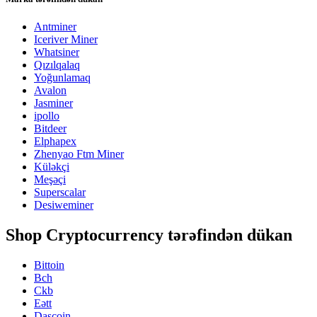
Antminer
Iceriver Miner
Whatsiner
Qızılqalaq
Yoğunlamaq
Avalon
Jasminer
ipollo
Bitdeer
Elphapex
Zhenyao Ftm Miner
Küləkçi
Meşəçi
Superscalar
Desiweminer
Shop Cryptocurrency tərəfindən dükan
Bittoin
Bch
Ckb
Eətt
Daşcoin