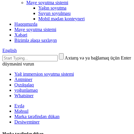
Maye soyutma sistemi
Yağın soyutma
Suyun soyulması
Mobil mədən konteyneri
Haqqımızda
Maye soyutma sistemi
Xəbəri
Bizimlə əlaqə saxlayın
English
Axtarış və ya bağlamaq üçün Enter
düyməsini vurun
Yağ immersion soyutma sistemi
Antminer
Qızılqalaq
yoğunlamaq
Whatsiner
Evdə
Məhsul
Marka tərəfindən dükan
Desiweminer
Marka tərəfindən dükan