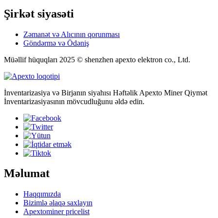
Şirkət siyasəti
Zəmanət və Alıcının qorunması
Göndərmə və Ödəniş
Müəllif hüquqları 2025 © shenzhen apexto elektron co., Ltd.
İnventarizasiya və Birjanın siyahısı Həftəlik Apexto Miner Qiymət
İnventarizasiyasının mövcudluğunu əldə edin.
Məlumat
Haqqımızda
Bizimlə əlaqə saxlayın
Apextominer pricelist