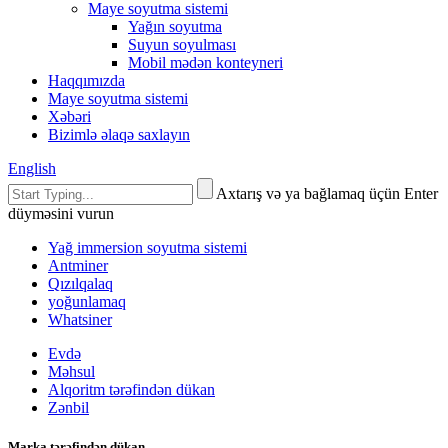
Maye soyutma sistemi
Yağın soyutma
Suyun soyulması
Mobil mədən konteyneri
Haqqımızda
Maye soyutma sistemi
Xəbəri
Bizimlə əlaqə saxlayın
English
Axtarış və ya bağlamaq üçün Enter
düyməsini vurun
Yağ immersion soyutma sistemi
Antminer
Qızılqalaq
yoğunlamaq
Whatsiner
Evdə
Məhsul
Alqoritm tərəfindən dükan
Zənbil
Marka tərəfindən dükan