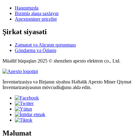
Haqqımızda
Bizimlə əlaqə saxlayın
Apextominer pricelist
Şirkət siyasəti
Zəmanət və Alıcının qorunması
Göndərmə və Ödəniş
Müəllif hüquqları 2025 © shenzhen apexto elektron co., Ltd.
İnventarizasiya və Birjanın siyahısı Həftəlik Apexto Miner Qiymət
İnventarizasiyasının mövcudluğunu əldə edin.
Məlumat