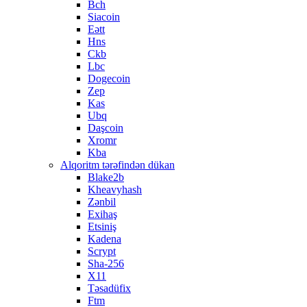
Bch
Siacoin
Eətt
Hns
Ckb
Lbc
Dogecoin
Zep
Kas
Ubq
Daşcoin
Xromr
Kba
Alqoritm tərəfindən dükan
Blake2b
Kheavyhash
Zənbil
Exihaş
Etsiniş
Kadena
Scrypt
Sha-256
X11
Təsadüfix
Ftm