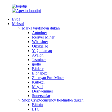
Evdə
Məhsul
Marka tərəfindən dükan
Antminer
Iceriver Miner
Whatsiner
Qızılqalaq
Yoğunlamaq
Avalon
Jasminer
ipollo
Bitdeer
Elphapex
Zhenyao Ftm Miner
Küləkçi
Meşəçi
Desiweminer
Superscalar
Shop Cryptocurrency tərəfindən dükan
Bittoin
LTC