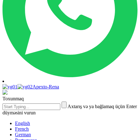
Apexto-Rena
Toxunmaq
Axtarış və ya bağlamaq üçün Enter
düyməsini vurun
English
French
German