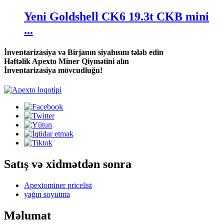
Yeni Goldshell CK6 19.3t CKB mini
...
İnventarizasiya və Birjanın siyahısını tələb edin
Həftəlik Apexto Miner Qiymətini alın
İnventarizasiya mövcudluğu!
Satış və xidmətdən sonra
Apextominer pricelist
yağın soyutma
Məlumat