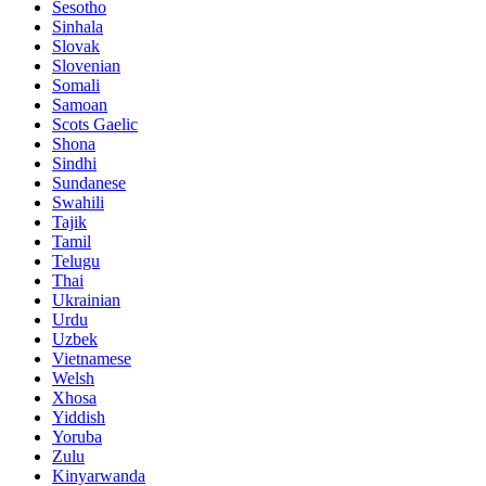
Sesotho
Sinhala
Slovak
Slovenian
Somali
Samoan
Scots Gaelic
Shona
Sindhi
Sundanese
Swahili
Tajik
Tamil
Telugu
Thai
Ukrainian
Urdu
Uzbek
Vietnamese
Welsh
Xhosa
Yiddish
Yoruba
Zulu
Kinyarwanda