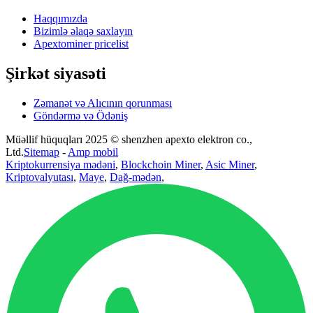
Haqqımızda
Bizimlə əlaqə saxlayın
Apextominer pricelist
Şirkət siyasəti
Zəmanət və Alıcının qorunması
Göndərmə və Ödəniş
Müəllif hüquqları 2025 © shenzhen apexto elektron co.,
Ltd.
Sitemap
-
Amp mobil
Kriptokurrensiya mədəni
,
Blockchoin Miner
,
Asic Miner
,
Kriptovalyutası
,
Maye
,
Dağ-mədən
,