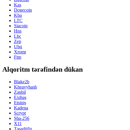
Kas
Dogecoin
Kba
LTC
Siacoin
Hns
Lbc
Zep
Ubq
Xromr
Ftm
Alqoritm tərəfindən dükan
Blake2b
Kheavyhash
Zənbil
Exihaş
Etsiniş
Kadena
Scrypt
Sha-256
X11
Təsadüfix