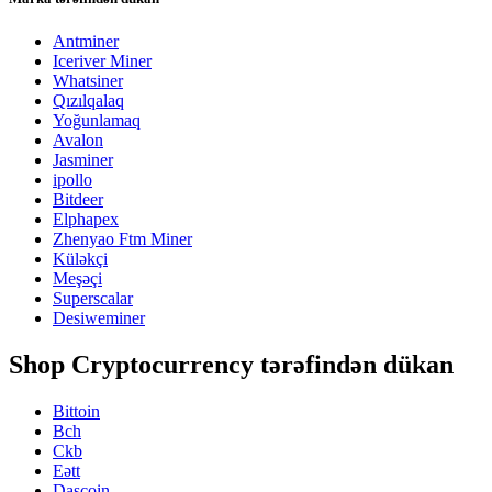
Antminer
Iceriver Miner
Whatsiner
Qızılqalaq
Yoğunlamaq
Avalon
Jasminer
ipollo
Bitdeer
Elphapex
Zhenyao Ftm Miner
Küləkçi
Meşəçi
Superscalar
Desiweminer
Shop Cryptocurrency tərəfindən dükan
Bittoin
Bch
Ckb
Eətt
Daşcoin