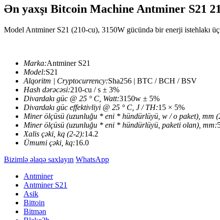
Ən yaxşı Bitcoin Machine Antminer S21
Model Antminer S21 (210-cu), 3150W gücündə bir enerji istehlakı 
Marka:
Antminer S21
Model:
S21
Alqoritm | Cryptocurrency:
Sha256 | BTC / BCH / BSV
Hash dərəcəsi:
210-cu / s ± 3%
Divardakı güc @ 25 ° C, Watt:
3150w ± 5%
Divardakı güc effektivliyi @ 25 ° C, J / TH:
15 × 5%
Miner ölçüsü (uzunluğu * eni * hündürlüyü, w / o paket), mm (
Miner ölçüsü (uzunluğu * eni * hündürlüyü, paketi olan), mm:
Xalis çəki, kq (2-2):
14.2
Ümumi çəki, kq:
16.0
Bizimlə əlaqə saxlayın
WhatsApp
Antminer
Antminer S21
Asik
Bittoin
Bitmən