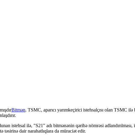
mışdır
Bitmən
. TSMC, aparıcı yarımkeçirici istehsalçısı olan TSMC ilə 
laşdırır.
lunan istehsal ilə, "S21" adı bitmənənin qəribə nömrəsi adlandırılması, i
ə təsirinə dair narahatlıqlara da müraciət edir.