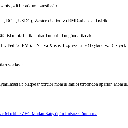
miyyətli bir addımı təmsil edir.
ETH, BCH, USDC), Western Union və RMB-ni dəstəkləyirik.
arişlərimiz bu iki anbardan birindən göndəriləcək.
HL, FedEx, EMS, TNT və Xüsusi Express Line (Tayland və Rusiya kimi ö
tları yoxlayın.
rılması ilə əlaqədar xərclər məhsul sahibi tərəfindən aparılır. Məhsul