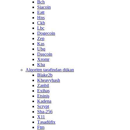
Bch
Siacoin
Eətt
Hns
Ckb
Lbc
Dogecoin
Zep
Kas
Ubq
Daşcoin
Xromr
Kba
Alqoritm tərəfindən dükan
Blake2b
Kheavyhash
Zənbil
Exihaş
Etsiniş
Kadena
Scrypt
Sha-256
X11
Təsadüfix
Ftm