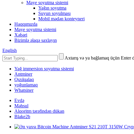
Maye soyutma sistemi
Yağın soyutma
Suyun soyulması
Mobil mədən konteyneri
Haqqımızda
Maye soyutma sistemi
Xəbəri
Bizimlə əlaqə saxlayın
English
Axtarış və ya bağlamaq üçün Enter 
Yağ immersion soyutma sistemi
Antminer
Qızılqalaq
yoğunlamaq
Whatsiner
Evdə
Məhsul
Alqoritm tərəfindən dükan
Blake2b