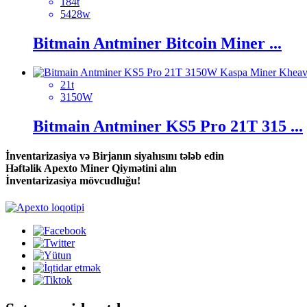
184t
5428w
Bitmain Antminer Bitcoin Miner ...
21t
3150W
Bitmain Antminer KS5 Pro 21T 315 ...
İnventarizasiya və Birjanın siyahısını tələb edin
Həftəlik Apexto Miner Qiymətini alın
İnventarizasiya mövcudluğu!