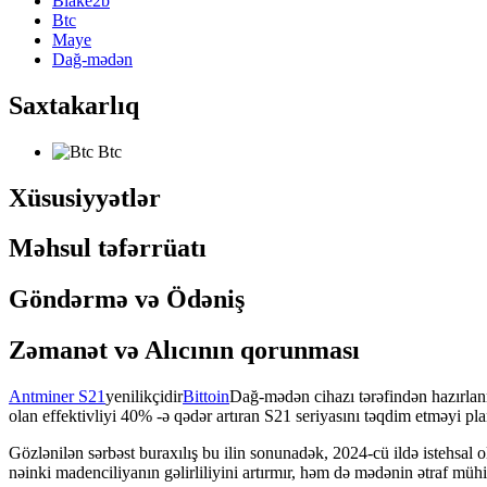
Blake2b
Btc
Maye
Dağ-mədən
Saxtakarlıq
Btc
Xüsusiyyətlər
Məhsul təfərrüatı
Göndərmə və Ödəniş
Zəmanət və Alıcının qorunması
Antminer S21
yenilikçidir
Bittoin
Dağ-mədən cihazı tərəfindən hazırlan
olan effektivliyi 40% -ə qədər artıran S21 seriyasını təqdim etməyi plan
Gözlənilən sərbəst buraxılış bu ilin sonunadək, 2024-cü ildə istehsal o
nəinki madenciliyanın gəlirliliyini artırmır, həm də mədənin ətraf mühit