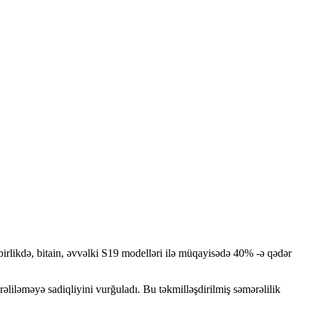
birlikdə, bitain, əvvəlki S19 modelləri ilə müqayisədə 40% -ə qədər
rəliləməyə sadiqliyini vurğuladı. Bu təkmilləşdirilmiş səmərəlilik