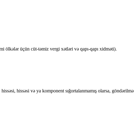
lkələr üçün cüt-təmiz vergi xətləri və qapı-qapı xidməti).
, hissəsi, hissəsi və ya komponent sığortalanmamış olarsa, göndərilmə