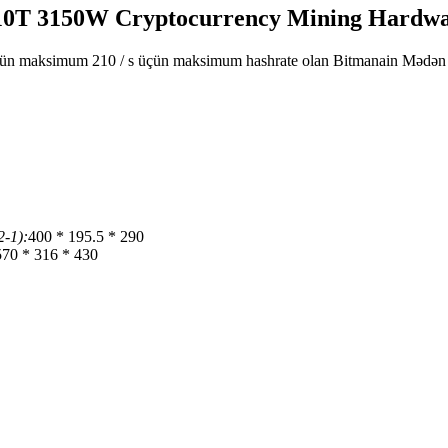
 210T 3150W Cryptocurrency Mining Hardw
üçün maksimum 210 / s üçün maksimum hashrate olan Bitmanain Mədən
2-1):
400 * 195.5 * 290
570 * 316 * 430