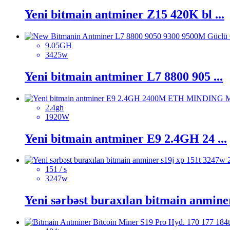
Yeni bitmain antminer Z15 420K bl ...
9.05GH
3425w
Yeni bitmain antminer L7 8800 905 ...
2.4gh
1920W
Yeni bitmain antminer E9 2.4GH 24 ...
151 / s
3247w
Yeni sərbəst buraxılan bitmain anminer