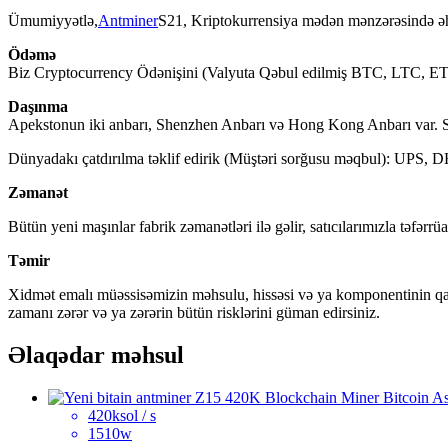
Ümumiyyətlə,
Antminer
S21, Kriptokurrensiya mədən mənzərəsində əhə
Ödəmə
Biz Cryptocurrency Ödənişini (Valyuta Qəbul edilmiş BTC, LTC, 
Daşınma
Apekstonun iki anbarı, Shenzhen Anbarı və Hong Kong Anbarı var. Sif
Dünyadakı çatdırılma təklif edirik (Müştəri sorğusu məqbul): UPS, D
Zəmanət
Bütün yeni maşınlar fabrik zəmanətləri ilə gəlir, satıcılarımızla təfərrüa
Təmir
Xidmət emalı müəssisəmizin məhsulu, hissəsi və ya komponentinin qayta
zamanı zərər və ya zərərin bütün risklərini güman edirsiniz.
Əlaqədar məhsul
420ksol / s
1510w