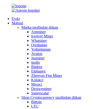
Evdə
Məhsul
Marka tərəfindən dükan
Antminer
Iceriver Miner
Whatsiner
Qızılqalaq
Yoğunlamaq
Avalon
Jasminer
ipollo
Bitdeer
Elphapex
Zhenyao Ftm Miner
Küləkçi
Meşəçi
Desiweminer
Superscalar
Shop Cryptocurrency tərəfindən dükan
Bittoin
LTC