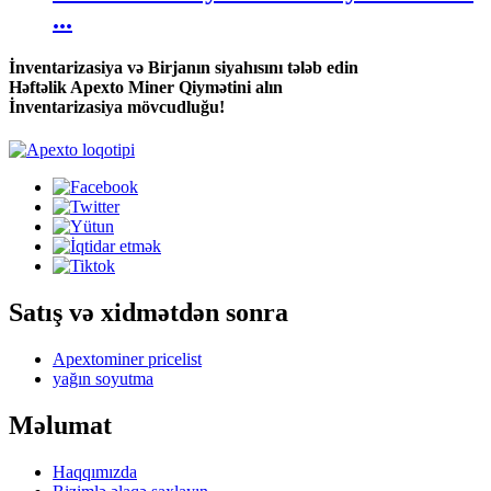
...
İnventarizasiya və Birjanın siyahısını tələb edin
Həftəlik Apexto Miner Qiymətini alın
İnventarizasiya mövcudluğu!
Satış və xidmətdən sonra
Apextominer pricelist
yağın soyutma
Məlumat
Haqqımızda