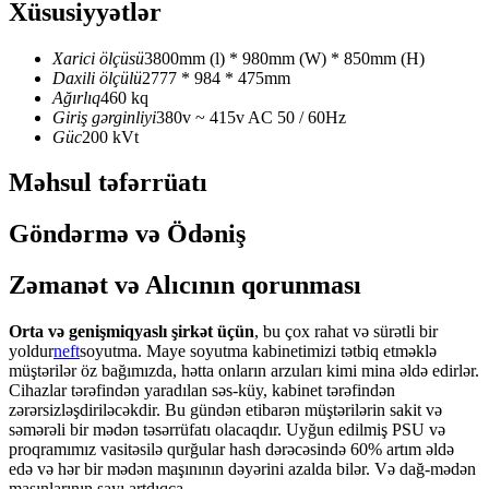
Xüsusiyyətlər
Xarici ölçüsü
3800mm (l) * 980mm (W) * 850mm (H)
Daxili ölçülü
2777 * 984 * 475mm
Ağırlıq
460 kq
Giriş gərginliyi
380v ~ 415v AC 50 / 60Hz
Güc
200 kVt
Məhsul təfərrüatı
Göndərmə və Ödəniş
Zəmanət və Alıcının qorunması
Orta və genişmiqyaslı şirkət üçün
, bu çox rahat və sürətli bir
yoldur
neft
soyutma. Maye soyutma kabinetimizi tətbiq etməklə
müştərilər öz bağımızda, hətta onların arzuları kimi mina əldə edirlər.
Cihazlar tərəfindən yaradılan səs-küy, kabinet tərəfindən
zərərsizləşdiriləcəkdir. Bu gündən etibarən müştərilərin sakit və
səmərəli bir mədən təsərrüfatı olacaqdır. Uyğun edilmiş PSU və
proqramımız vasitəsilə qurğular hash dərəcəsində 60% artım əldə
edə və hər bir mədən maşınının dəyərini azalda bilər. Və dağ-mədən
maşınlarının sayı artdıqca.