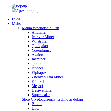
Evdə
Məhsul
Marka tərəfindən dükan
Antminer
Iceriver Miner
Whatsiner
Qızılqalaq
Yoğunlamaq
Avalon
Jasminer
ipollo
Bitdeer
Elphapex
Zhenyao Ftm Miner
Küləkçi
Meşəçi
Desiweminer
Superscalar
Shop Cryptocurrency tərəfindən dükan
Bittoin
LTC