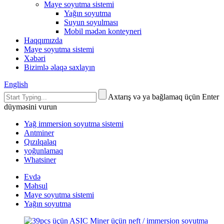
Maye soyutma sistemi
Yağın soyutma
Suyun soyulması
Mobil mədən konteyneri
Haqqımızda
Maye soyutma sistemi
Xəbəri
Bizimlə əlaqə saxlayın
English
Axtarış və ya bağlamaq üçün Enter
düyməsini vurun
Yağ immersion soyutma sistemi
Antminer
Qızılqalaq
yoğunlamaq
Whatsiner
Evdə
Məhsul
Maye soyutma sistemi
Yağın soyutma