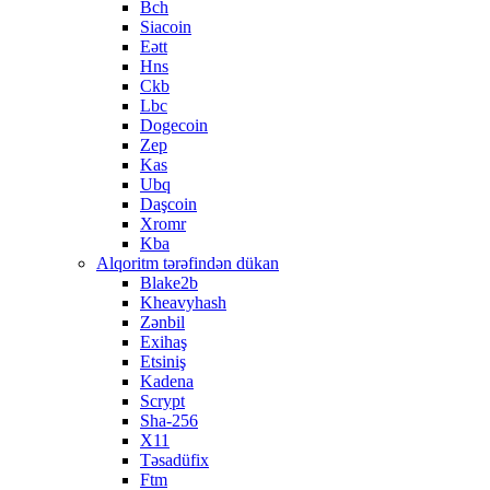
Bch
Siacoin
Eətt
Hns
Ckb
Lbc
Dogecoin
Zep
Kas
Ubq
Daşcoin
Xromr
Kba
Alqoritm tərəfindən dükan
Blake2b
Kheavyhash
Zənbil
Exihaş
Etsiniş
Kadena
Scrypt
Sha-256
X11
Təsadüfix
Ftm