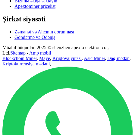
Bizimlə əlaqə saxlayın
Apextominer pricelist
Şirkət siyasəti
Zəmanət və Alıcının qorunması
Göndərmə və Ödəniş
Müəllif hüquqları 2025 © shenzhen apexto elektron co.,
Ltd.
Sitemap
-
Amp mobil
Blockchoin Miner
,
Maye
,
Kriptovalyutası
,
Asic Miner
,
Dağ-mədən
,
Kriptokurrensiya mədəni
,