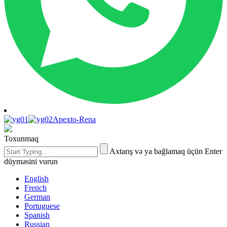
Apexto-Rena
Toxunmaq
Axtarış və ya bağlamaq üçün Enter
düyməsini vurun
English
French
German
Portuguese
Spanish
Russian