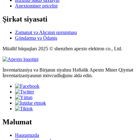
Bizimlə əlaqə saxlayın
Apextominer pricelist
Şirkət siyasəti
Zəmanət və Alıcının qorunması
Göndərmə və Ödəniş
Müəllif hüquqları 2025 © shenzhen apexto elektron co., Ltd.
İnventarizasiya və Birjanın siyahısı Həftəlik Apexto Miner Qiymət
İnventarizasiyasının mövcudluğunu əldə edin.
Məlumat
Haqqımızda