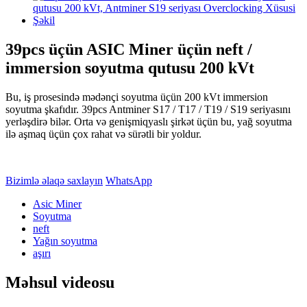
39pcs üçün ASIC Miner üçün neft /
immersion soyutma qutusu 200 kVt
Bu, iş prosesində mədənçi soyutma üçün 200 kVt immersion
soyutma şkafıdır. 39pcs Antminer S17 / T17 / T19 / S19 seriyasını
yerləşdirə bilər. Orta və genişmiqyaslı şirkət üçün bu, yağ soyutma
ilə aşmaq üçün çox rahat və sürətli bir yoldur.
Bizimlə əlaqə saxlayın
WhatsApp
Asic Miner
Soyutma
neft
Yağın soyutma
aşırı
Məhsul videosu