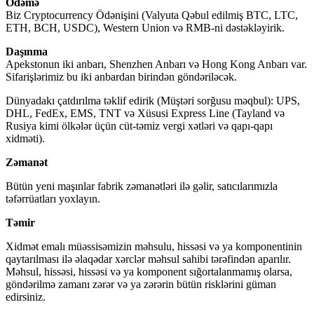
Ödəmə
Biz Cryptocurrency Ödənişini (Valyuta Qəbul edilmiş BTC, LTC,
ETH, BCH, USDC), Western Union və RMB-ni dəstəkləyirik.
Daşınma
Apekstonun iki anbarı, Shenzhen Anbarı və Hong Kong Anbarı var.
Sifarişlərimiz bu iki anbardan birindən göndəriləcək.
Dünyadakı çatdırılma təklif edirik (Müştəri sorğusu məqbul): UPS,
DHL, FedEx, EMS, TNT və Xüsusi Express Line (Tayland və
Rusiya kimi ölkələr üçün cüt-təmiz vergi xətləri və qapı-qapı
xidməti).
Zəmanət
Bütün yeni maşınlar fabrik zəmanətləri ilə gəlir, satıcılarımızla
təfərrüatları yoxlayın.
Təmir
Xidmət emalı müəssisəmizin məhsulu, hissəsi və ya komponentinin
qaytarılması ilə əlaqədar xərclər məhsul sahibi tərəfindən aparılır.
Məhsul, hissəsi, hissəsi və ya komponent sığortalanmamış olarsa,
göndərilmə zamanı zərər və ya zərərin bütün risklərini güman
edirsiniz.