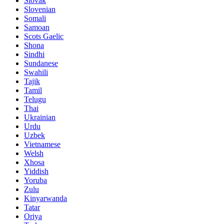
Slovak
Slovenian
Somali
Samoan
Scots Gaelic
Shona
Sindhi
Sundanese
Swahili
Tajik
Tamil
Telugu
Thai
Ukrainian
Urdu
Uzbek
Vietnamese
Welsh
Xhosa
Yiddish
Yoruba
Zulu
Kinyarwanda
Tatar
Oriya